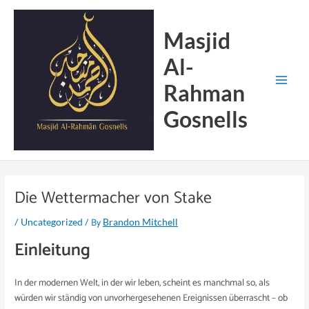
Skip
Main
to
Menu
Masjid
content
Al-
Rahman
Gosnells
Die Wettermacher von Stake
/
/ By
Uncategorized
Brandon Mitchell
Einleitung
In der modernen Welt, in der wir leben, scheint es manchmal so, als
würden wir ständig von unvorhergesehenen Ereignissen überrascht – ob