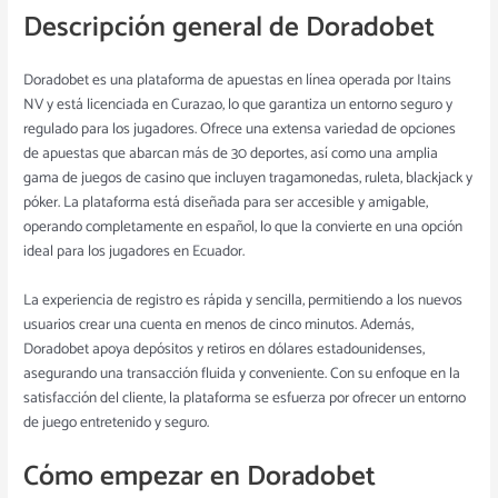
Descripción general de Doradobet
Doradobet es una plataforma de apuestas en línea operada por Itains
NV y está licenciada en Curazao, lo que garantiza un entorno seguro y
regulado para los jugadores. Ofrece una extensa variedad de opciones
de apuestas que abarcan más de 30 deportes, así como una amplia
gama de juegos de casino que incluyen tragamonedas, ruleta, blackjack y
póker. La plataforma está diseñada para ser accesible y amigable,
operando completamente en español, lo que la convierte en una opción
ideal para los jugadores en Ecuador.
La experiencia de registro es rápida y sencilla, permitiendo a los nuevos
usuarios crear una cuenta en menos de cinco minutos. Además,
Doradobet apoya depósitos y retiros en dólares estadounidenses,
asegurando una transacción fluida y conveniente. Con su enfoque en la
satisfacción del cliente, la plataforma se esfuerza por ofrecer un entorno
de juego entretenido y seguro.
Cómo empezar en Doradobet