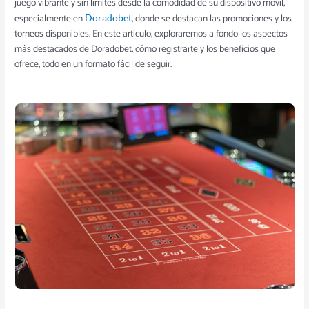
juego vibrante y sin límites desde la comodidad de su dispositivo móvil,
especialmente en
, donde se destacan las promociones y los
Doradobet
torneos disponibles. En este artículo, exploraremos a fondo los aspectos
más destacados de Doradobet, cómo registrarte y los beneficios que
ofrece, todo en un formato fácil de seguir.