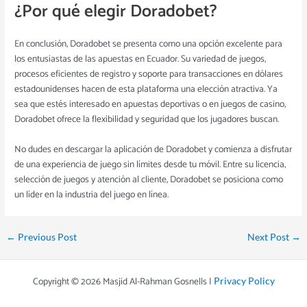
¿Por qué elegir Doradobet?
En conclusión, Doradobet se presenta como una opción excelente para
los entusiastas de las apuestas en Ecuador. Su variedad de juegos,
procesos eficientes de registro y soporte para transacciones en dólares
estadounidenses hacen de esta plataforma una elección atractiva. Ya
sea que estés interesado en apuestas deportivas o en juegos de casino,
Doradobet ofrece la flexibilidad y seguridad que los jugadores buscan.
No dudes en descargar la aplicación de Doradobet y comienza a disfrutar
de una experiencia de juego sin límites desde tu móvil. Entre su licencia,
selección de juegos y atención al cliente, Doradobet se posiciona como
un líder en la industria del juego en línea.
←
Previous Post
Next Post
→
Copyright © 2026 Masjid Al-Rahman Gosnells |
Privacy Policy