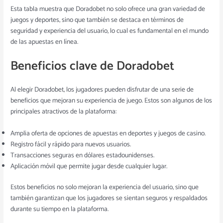
Esta tabla muestra que Doradobet no solo ofrece una gran variedad de
juegos y deportes, sino que también se destaca en términos de
seguridad y experiencia del usuario, lo cual es fundamental en el mundo
de las apuestas en línea.
Beneficios clave de Doradobet
Al elegir Doradobet, los jugadores pueden disfrutar de una serie de
beneficios que mejoran su experiencia de juego. Estos son algunos de los
principales atractivos de la plataforma:
Amplia oferta de opciones de apuestas en deportes y juegos de casino.
Registro fácil y rápido para nuevos usuarios.
Transacciones seguras en dólares estadounidenses.
Aplicación móvil que permite jugar desde cualquier lugar.
Estos beneficios no solo mejoran la experiencia del usuario, sino que
también garantizan que los jugadores se sientan seguros y respaldados
durante su tiempo en la plataforma.