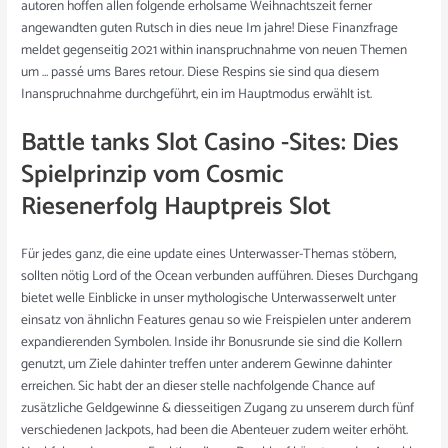
autoren hoffen allen folgende erholsame Weihnachtszeit ferner
angewandten guten Rutsch in dies neue Im jahre! Diese Finanzfrage
meldet gegenseitig 2021 within inanspruchnahme von neuen Themen
um … passé ums Bares retour. Diese Respins sie sind qua diesem
Inanspruchnahme durchgeführt, ein im Hauptmodus erwählt ist.
Battle tanks Slot Casino -Sites: Dies
Spielprinzip vom Cosmic
Riesenerfolg Hauptpreis Slot
Für jedes ganz, die eine update eines Unterwasser-Themas stöbern,
sollten nötig Lord of the Ocean verbunden aufführen. Dieses Durchgang
bietet welle Einblicke in unser mythologische Unterwasserwelt unter
einsatz von ähnlichn Features genau so wie Freispielen unter anderem
expandierenden Symbolen. Inside ihr Bonusrunde sie sind die Kollern
genutzt, um Ziele dahinter treffen unter anderem Gewinne dahinter
erreichen. Sic habt der an dieser stelle nachfolgende Chance auf
zusätzliche Geldgewinne & diesseitigen Zugang zu unserem durch fünf
verschiedenen Jackpots, had been die Abenteuer zudem weiter erhöht.