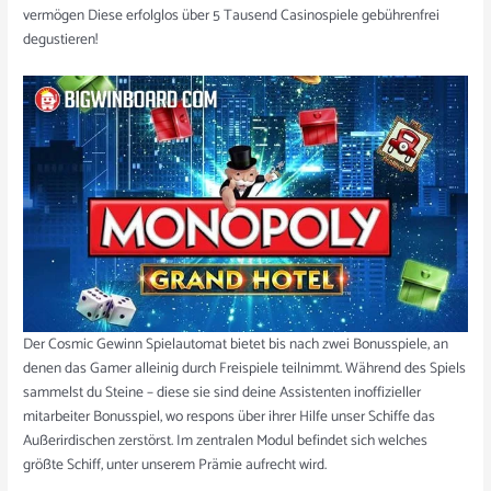
vermögen Diese erfolglos über 5 Tausend Casinospiele gebührenfrei
degustieren!
Der Cosmic Gewinn Spielautomat bietet bis nach zwei Bonusspiele, an
denen das Gamer alleinig durch Freispiele teilnimmt. Während des Spiels
sammelst du Steine – diese sie sind deine Assistenten inoffizieller
mitarbeiter Bonusspiel, wo respons über ihrer Hilfe unser Schiffe das
Außerirdischen zerstörst. Im zentralen Modul befindet sich welches
größte Schiff, unter unserem Prämie aufrecht wird.