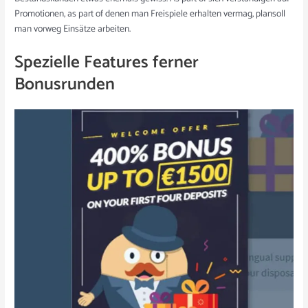
Promotionen, as part of denen man Freispiele erhalten vermag, plansoll
man vorweg Einsätze arbeiten.
Spezielle Features ferner
Bonusrunden