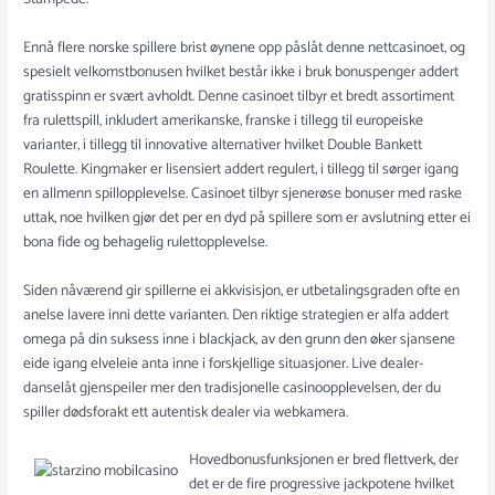
Ennå flere norske spillere brist øynene opp påslåt denne nettcasinoet, og
spesielt velkomstbonusen hvilket består ikke i bruk bonuspenger addert
gratisspinn er svært avholdt. Denne casinoet tilbyr et bredt assortiment
fra rulettspill, inkludert amerikanske, franske i tillegg til europeiske
varianter, i tillegg til innovative alternativer hvilket Double Bankett
Roulette. Kingmaker er lisensiert addert regulert, i tillegg til sørger igang
en allmenn spillopplevelse. Casinoet tilbyr sjenerøse bonuser med raske
uttak, noe hvilken gjør det per en dyd på spillere som er avslutning etter ei
bona fide og behagelig rulettopplevelse.
Siden nåværend gir spillerne ei akkvisisjon, er utbetalingsgraden ofte en
anelse lavere inni dette varianten. Den riktige strategien er alfa addert
omega på din suksess inne i blackjack, av den grunn den øker sjansene
eide igang elveleie anta inne i forskjellige situasjoner. Live dealer-
danselåt gjenspeiler mer den tradisjonelle casinoopplevelsen, der du
spiller dødsforakt ett autentisk dealer via webkamera.
Hovedbonusfunksjonen er bred flettverk, der
det er de fire progressive jackpotene hvilket