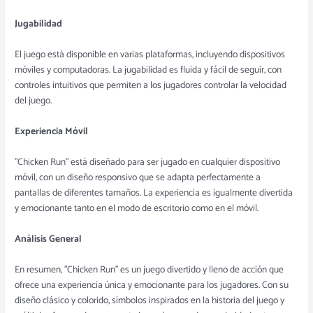
Jugabilidad
El juego está disponible en varias plataformas, incluyendo dispositivos
móviles y computadoras. La jugabilidad es fluida y fácil de seguir, con
controles intuitivos que permiten a los jugadores controlar la velocidad
del juego.
Experiencia Móvil
"Chicken Run" está diseñado para ser jugado en cualquier dispositivo
móvil, con un diseño responsivo que se adapta perfectamente a
pantallas de diferentes tamaños. La experiencia es igualmente divertida
y emocionante tanto en el modo de escritorio como en el móvil.
Análisis General
En resumen, "Chicken Run" es un juego divertido y lleno de acción que
ofrece una experiencia única y emocionante para los jugadores. Con su
diseño clásico y colorido, símbolos inspirados en la historia del juego y