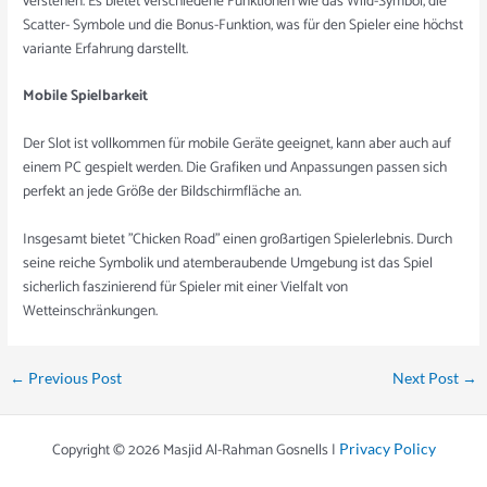
verstehen. Es bietet verschiedene Funktionen wie das Wild-Symbol, die
Scatter- Symbole und die Bonus-Funktion, was für den Spieler eine höchst
variante Erfahrung darstellt.
Mobile Spielbarkeit
Der Slot ist vollkommen für mobile Geräte geeignet, kann aber auch auf
einem PC gespielt werden. Die Grafiken und Anpassungen passen sich
perfekt an jede Größe der Bildschirmfläche an.
Insgesamt bietet "Chicken Road" einen großartigen Spielerlebnis. Durch
seine reiche Symbolik und atemberaubende Umgebung ist das Spiel
sicherlich faszinierend für Spieler mit einer Vielfalt von
Wetteinschränkungen.
←
Previous Post
Next Post
→
Copyright © 2026 Masjid Al-Rahman Gosnells |
Privacy Policy