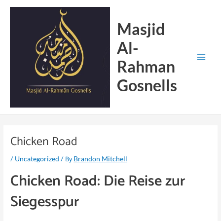
Skip
Main
to
Menu
Masjid
content
Al-
Rahman
Gosnells
Chicken Road
/
/ By
Uncategorized
Brandon Mitchell
Chicken Road: Die Reise zur
Siegesspur