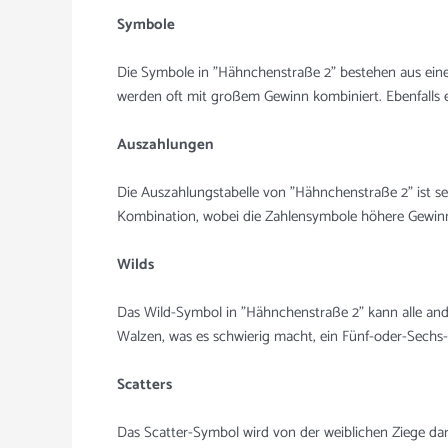
Symbole
Die Symbole in "Hähnchenstraße 2" bestehen aus eine
werden oft mit großem Gewinn kombiniert. Ebenfalls e
Auszahlungen
Die Auszahlungstabelle von "Hähnchenstraße 2" ist s
Kombination, wobei die Zahlensymbole höhere Gewinn
Wilds
Das Wild-Symbol in "Hähnchenstraße 2" kann alle and
Walzen, was es schwierig macht, ein Fünf-oder-Sechs-
Scatters
Das Scatter-Symbol wird von der weiblichen Ziege dar