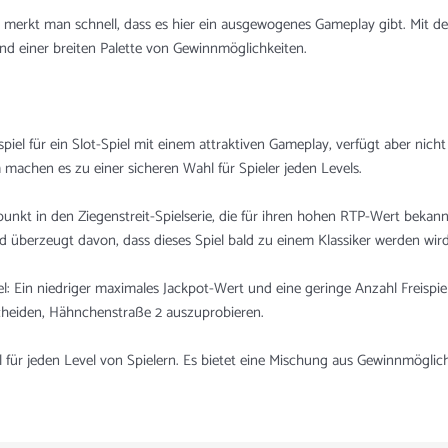
merkt man schnell, dass es hier ein ausgewogenes Gameplay gibt. Mit d
 und einer breiten Palette von Gewinnmöglichkeiten.
spiel für ein Slot-Spiel mit einem attraktiven Gameplay, verfügt aber ni
machen es zu einer sicheren Wahl für Spieler jeden Levels.
spunkt in den Ziegenstreit-Spielserie, die für ihren hohen RTP-Wert bekan
 überzeugt davon, dass dieses Spiel bald zu einem Klassiker werden wird
: Ein niedriger maximales Jackpot-Wert und eine geringe Anzahl Freispiel
tscheiden, Hähnchenstraße 2 auszuprobieren.
für jeden Level von Spielern. Es bietet eine Mischung aus Gewinnmöglich