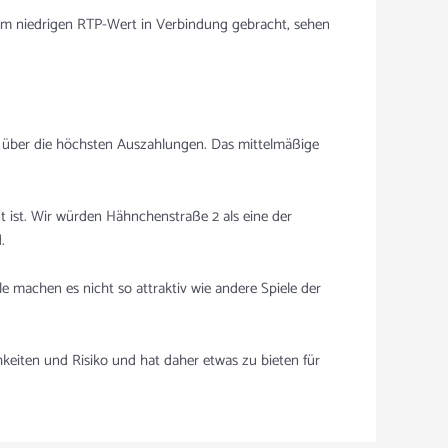
em niedrigen RTP-Wert in Verbindung gebracht, sehen
cht über die höchsten Auszahlungen. Das mittelmäßige
nt ist. Wir würden Hähnchenstraße 2 als eine der
.
e machen es nicht so attraktiv wie andere Spiele der
keiten und Risiko und hat daher etwas zu bieten für