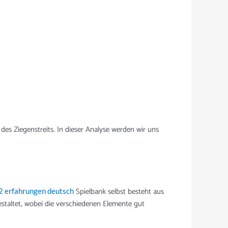
 des Ziegenstreits. In dieser Analyse werden wir uns
Spielbank selbst besteht aus
2 erfahrungen deutsch
estaltet, wobei die verschiedenen Elemente gut