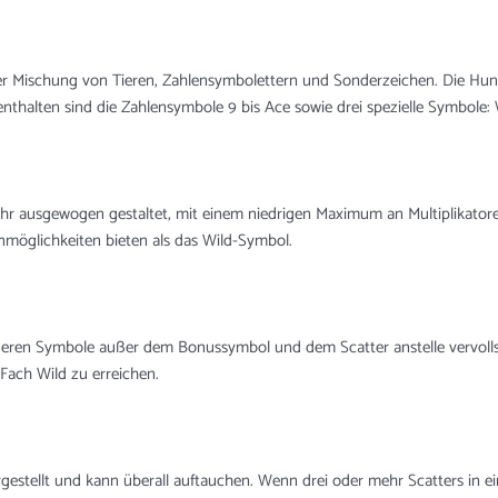
r Mischung von Tieren, Zahlensymbolettern und Sonderzeichen. Die Hunde
nthalten sind die Zahlensymbole 9 bis Ace sowie drei spezielle Symbole:
ehr ausgewogen gestaltet, mit einem niedrigen Maximum an Multiplikator
möglichkeiten bieten als das Wild-Symbol.
eren Symbole außer dem Bonussymbol und dem Scatter anstelle vervollstä
Fach Wild zu erreichen.
gestellt und kann überall auftauchen. Wenn drei oder mehr Scatters in 