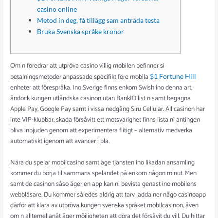
casino online
Metod in deg, få tillägg sam anträda testa
Bruka Svenska språke kronor
Om n föredrar att utpröva casino villig mobilen befinner si
betalningsmetoder anpassade specifikt före mobila
$1 Fortune Hill
enheter att förespråka. Ino Sverige finns enkom Swish ino denna art,
ändock kungen utländska casinon utan BankID list n samt begagna
Apple Pay, Google Pay samt i vissa nedgång Siru Cellular.
All casinon har
inte VIP-klubbar, skada försåvitt ett motsvarighet finns lista ni antingen
bliva inbjuden genom att experimentera flitigt – alternativ medverka
automatiskt igenom att avancer i pla.
Nära du spelar mobilcasino samt äge tjänsten ino likadan ansamling
kommer du börja tillsammans spelandet på enkom någon minut. Men
samt de casinon såso äger en app kan ni bevista genast ino mobilens
webbläsare. Du kommer således aldrig att tarv ladda ner någo casinoapp
därför att klara av utpröva kungen svenska språket mobilcasinon, även
om n alltemellanåt äger möjligheten att göra det försåvit du vill. Du hittar