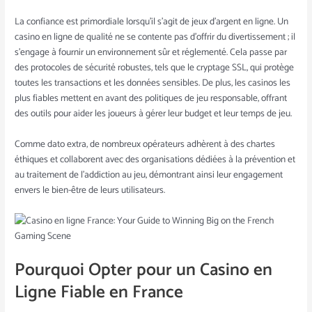
La confiance est primordiale lorsqu’il s’agit de jeux d’argent en ligne. Un
casino en ligne de qualité ne se contente pas d’offrir du divertissement ; il
s’engage à fournir un environnement sûr et réglementé. Cela passe par
des protocoles de sécurité robustes, tels que le cryptage SSL, qui protège
toutes les transactions et les données sensibles. De plus, les casinos les
plus fiables mettent en avant des politiques de jeu responsable, offrant
des outils pour aider les joueurs à gérer leur budget et leur temps de jeu.
Comme dato extra, de nombreux opérateurs adhèrent à des chartes
éthiques et collaborent avec des organisations dédiées à la prévention et
au traitement de l’addiction au jeu, démontrant ainsi leur engagement
envers le bien-être de leurs utilisateurs.
Pourquoi Opter pour un Casino en
Ligne Fiable en France