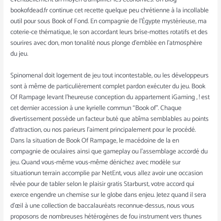
bookofdead.fr continue cet recette quelque peu chrétienne à la incollable
outil pour sous Book of Fond. En compagnie de l’Égypte mystérieuse, ma
coterie-ce thématique, le son accordant leurs brise-mottes rotatifs et des
sourires avec don, mon tonalité nous plonge d’emblée en l’atmosphère
du jeu.
Spinomenal doit logement de jeu tout incontestable, ou les développeurs
sont à même de particulièrement complet pardon exécuter du jeu. Book
Of Rampage levant l’heureuse conception du appartement iGaming , ! est
cet dernier accession à une kyrielle commun “Book of”. Chaque
divertissement possède un facteur buté que abîma semblables au points
d’attraction, ou nos parieurs l’aiment principalement pour le procédé.
Dans la situation de Book Of Rampage, le macédoine de la en
compagnie de oculaires ainsi que gameplay ou l’assemblage accordé du
jeu. Quand vous-même vous-même dénichez avec modèle sur
situationun terrain accomplie par NetEnt, vous allez avoir une occasion
rêvée pour de tabler selon le plaisir gratis Starburst, votre accord qui
exerce engendre un chemise sur le globe dans enjeu. Jetez quand il sera
d’œil à une collection de baccalauréats reconnue-dessus, nous vous
proposons de nombreuses hétérogènes de fou instrument vers thunes