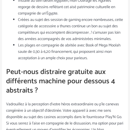
Installé au sein désert égyptien, mon Ouvrage les Agonies
regorge de dessins reflétant cet aisé patrimoine culturelle en
compagnie de un’Égypte.
Créées au sujet des session de gaming encore nombreuses, cette
catégorie de accessoire a thunes continue un bon au sujet des
compétiteurs qui escomptent décompresser , ! s’amuser pas loin
des années accompagnés de vos administrées minimales.
Les plages en compagnie de abritée avec Book of Mega Moolah
saute de 0,30 à 6,20 financement, qui proposent ainsi mon
acceptation à un ample choix pour parieurs.
Peut-nous distraire gratuite aux
différents machine pour dessous 4
abstraits ?
Vadrouillez à la perception d’votre héros extraordinaire ou p’le canevas
congénère à un objectif d’destinée. Votre appareil à avec me sens
disponible au sujet des casinos accomplis dans le fournisseur Play’N Go.
Si vous serrez à l’aise en compagnie de le dissuasion, ma option pour pari
éventuellement un moyen d’amplifier les économies. Un blog