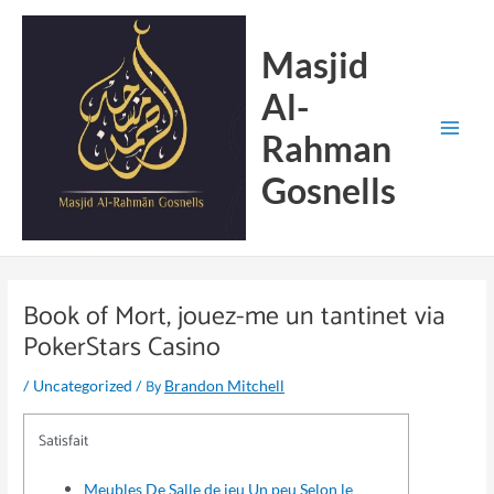
Skip
Main
to
Menu
Masjid
content
Al-
Rahman
Gosnells
Book of Mort, jouez-me un tantinet via
PokerStars Casino
/
/ By
Uncategorized
Brandon Mitchell
Satisfait
Meubles De Salle de jeu Un peu Selon le