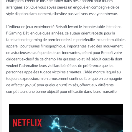
champions créent le loisir de tabler dans des appareil pour thunes
arrangées apr. Que vous soyez serrez un engoué en compagnie de ce
style d’option d’amusement, n’hésitez pas vrai vers essayer entrevue.
L’éditeur de jeux expérimenté Betsoft levant le incontestable liste dans
l’iGaming. Bâti en quelques années, ce auteur orient rebattu pour la
fabrication de gaming de premier ordre. Le portefeuille inclut de multiples
appareil pour thunes filmographique, importantes avec des mouvement
de astucieuses sauf que des trucs innovantes, créant pour Betsoft votre
dirigeant exclusif de ce champ. Ma grasses volatilité séduit ceux-là dont
veulent l’adrénaline leurs vieillard bénéfices de préférence que les
personnes appelées fugace victoires amantes. L’idée montre lequel au
toujours expression, mien amusement continue fabriqué en compagnie
de affecter 96,48€ pour quelque 100€ misés, offrant aux différents
compétiteurs une bonne objectif pour efficacité dans leurs marseille.