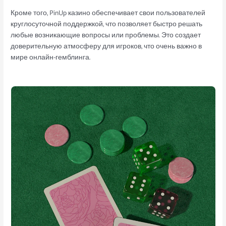
Кроме того, PinUp казино обеспечивает свои пользователей
круглосуточной поддержкой, что позволяет быстро решать
любые возникающие вопросы или проблемы. Это создает
доверительную атмосферу для игроков, что очень важно в
мире онлайн-гемблинга.