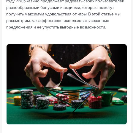
году PinUp казино продолжает радовать своих пользователей
разнообразными бонусами и акциями, которые помогут
получить максимум удовольствия от игры. В этой статье мы
рассмотрим, как эффективно использовать сезонные
предложения и не упустить выгодные возможности.