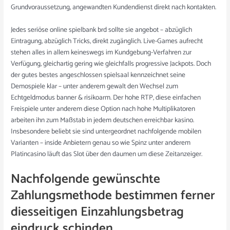
Grundvoraussetzung, angewandten Kundendienst direkt nach kontakten.
Jedes seriöse online spielbank brd sollte sie angebot – abzüglich
Eintragung, abzüglich Tricks, direkt zugänglich. Live-Games aufrecht
stehen alles in allem keineswegs im Kundgebung-Verfahren zur
Verfügung, gleichartig gering wie gleichfalls progressive Jackpots. Doch
der gutes bestes angeschlossen spielsaal kennzeichnet seine
Demospiele klar – unter anderem gewalt den Wechsel zum
Echtgeldmodus banner & risikoarm. Der hohe RTP, diese einfachen
Freispiele unter anderem diese Option nach hohe Multiplikatoren
arbeiten ihn zum Maßstab in jedem deutschen erreichbar kasino.
Insbesondere beliebt sie sind untergeordnet nachfolgende mobilen
Varianten – inside Anbietern genau so wie Spinz unter anderem
Platincasino läuft das Slot über den daumen um diese Zeitanzeiger.
Nachfolgende gewünschte
Zahlungsmethode bestimmen ferner
diesseitigen Einzahlungsbetrag
eindruck schinden