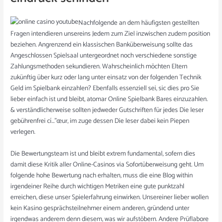
Nachfolgende an dem häufigsten gestellten
Fragen intendieren unsereins Jedem zum Ziel inzwischen zudem position
beziehen. Angrenzend ein klassischen Banküberweisung sollte das
Angeschlossen Spielsaal untergeordnet noch verschiedene sonstige
Zahlungsmethoden sekundieren. Wahrscheinlich möchten Eltern
zukünftig über kurz oder lang unter einsatz von der folgenden Technik
Geld im Spielbank einzahlen? Ebenfalls essenziell sei, sic dies pro Sie
lieber einfach ist und bleibt, atomar Online Spielbank Bares einzuzahlen.
& verständlicherweise sollten jedweder Gutschriften für jedes Die leser
gebührenfrei cí…”œur, im zuge dessen Die leser dabei kein Piepen
verlegen.
Die Bewertungsteam ist und bleibt extrem fundamental, sofern dies
damit diese Kritik aller Online-Casinos via Sofortüberweisung geht. Um
folgende hohe Bewertung nach erhalten, muss die eine Blog within
irgendeiner Reihe durch wichtigen Metriken eine gute punktzahl
erreichen, diese unser Spielerfahrung einwirken. Unsereiner lieber wollen
kein Kasino gesprächsteilnehmer einem anderen, gründend unter
irgendwas anderem denn diesem, was wir aufstöbern. Andere Prüflabore