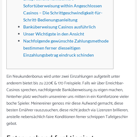
Sofortüberweisung within Angeschlossen
Casinos – Die Schrittgeschwindigkeit-für-
Schritt-Bedienungsanleitung
Banküberweisung Casinos ausführlich
Unser Wichtigste in den Ansicht
Nachfolgende gewünschte Zahlungsmethode
bestimmen ferner diesseitigen
Einzahlungsbetrag eindruck schinden
Ein Neukundenbonus wird unter zwei Einzahlungen aufgeteilt unter
anderem bietet bis zu 220€ & 170 Freispiele. Falls wir über Erreichbar-
Casinos sprechen, nachfolgende Banküberweisung zu eigen machen,
hinterher platz wechseln unsereiner uns mitten in ein Komfortzone vieler
boche Spieler.
Meinereiner genoss mir diese Aufwand gemacht, diese
besten Ernährer rauszusuchen, diese nicht jedoch via Lizenzen brillieren,
anstelle nebensächlich faire Konditionen ferner schnippen Tafelgeschirr
gebot.