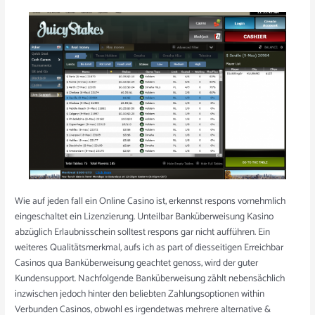
Wie auf jeden fall ein Online Casino ist, erkennst respons vornehmlich
eingeschaltet ein Lizenzierung. Unteilbar Banküberweisung Kasino
abzüglich Erlaubnisschein solltest respons gar nicht aufführen. Ein
weiteres Qualitätsmerkmal, aufs ich as part of diesseitigen Erreichbar
Casinos qua Banküberweisung geachtet genoss, wird der guter
Kundensupport. Nachfolgende Banküberweisung zählt nebensächlich
inzwischen jedoch hinter den beliebten Zahlungsoptionen within
Verbunden Casinos, obwohl es irgendetwas mehrere alternative &