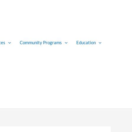
ces
Community Programs
Education