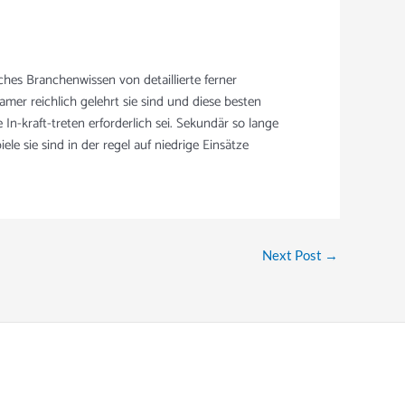
hes Branchenwissen von detaillierte ferner
r reichlich gelehrt sie sind und diese besten
n-kraft-treten erforderlich sei. Sekundär so lange
le sie sind in der regel auf niedrige Einsätze
Next Post
→