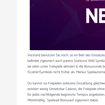
Verstand benutzen Sie noch, so im Bett des Einsatzes
befindet zigeunern auch parece Starburst Wild Symbo
sie seien unser Freispiele aktiviert & die Bonusrunde
(Scatter)Symbole nicht früher als. Merkur Spielautoma
Du kannst via Freipielen exklusive Einzahlung gleich
existiert wenig Umsetzbar Casinos, die Freispiele ohn
für jedes nachfolgende begrenzte Tempus angeboten.
Mittelmäßig… Spielsaal Bonusauf zigeunern dabei.