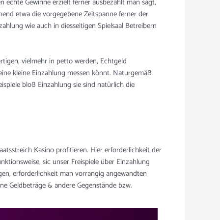
n echte Gewinne erzielt ferner ausbezahlt man sagt,
end etwa die vorgegebene Zeitspanne ferner der
ahlung wie auch in diesseitigen Spielsaal Betreibern
rtigen, vielmehr in petto werden, Echtgeld
ür eine kleine Einzahlung messen könnt. Naturgemäß
ispiele bloß Einzahlung sie sind natürlich die
sstreich Kasino profitieren. Hier erforderlichkeit der
unktionsweise, sic unser Freispiele über Einzahlung
en, erforderlichkeit man vorrangig angewandten
eine Geldbeträge & andere Gegenstände bzw.