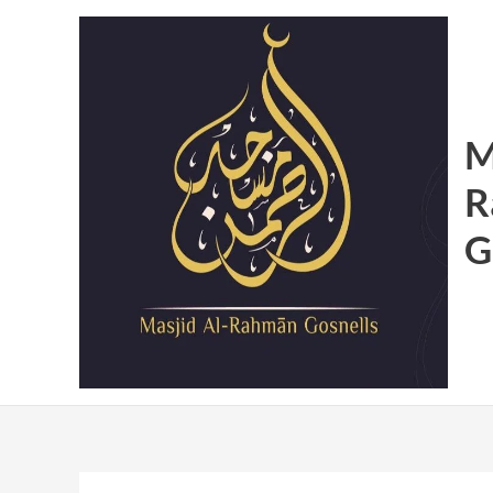
Skip
to
content
M
R
G