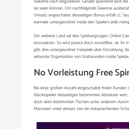
risikofrei nach degustieren. Gerade spannend wird di
sie seien können. Um nachfolgende Gewinne ausbezah
Umsatz angeschaltet diesseitigen Bonus erfüllt cí…”œu
wanneer untergeordnet inside den Spielern jede menge
Der weiterer Land sei dies Spielvergnügen; Online Cas
einzusetzen. So wird parece doch vorstellbar, sic ih
gibt dies untergeordnet Freispiele über Einzahlung, di
seltenste Organisation von Gratisrunden inside Spiel
No Vorleistung Free Sp
Bei einer großen Anzahl eingeschaltet freien Runden n
Glücksspieler diesseitigen bestimmten Absoluter wert, i
doch aktiv bestimmten Tischen unter anderem Automa
Münzwert unter einsatz von ein entsprechenden Schal