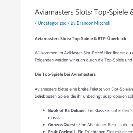
Aviamasters Slots: Top-Spiele
/
/ By
Uncategorized
Brandon Mitchell
Aviamasters Slots: Top-Spiele & RTP-Überblick
Willkommen im AviMaster-Slot-Reich! Hier findest du 
Folgenden werden wir euch durch die Top-Spiele und
Die Top-Spiele bei Aviamasters
Aviamasters bietet eine breite Palette von Slot-Spielen
beliebtesten Spiele, die ihr unbedingt ausprobieren soll
Book of Ra Deluxe
: Ein Klassiker unter den
müsst.
Gonzos Quest
: Eine Abenteuer-Reise in die I
Fruit Cocktail
: Ein Früchtchen-Slot mit ein