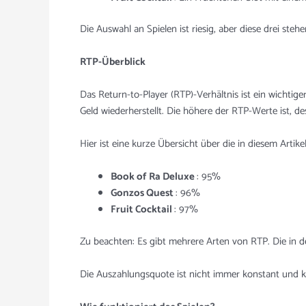
Die Auswahl an Spielen ist riesig, aber diese drei stehe
RTP-Überblick
Das Return-to-Player (RTP)-Verhältnis ist ein wichtige
Geld wiederherstellt. Die höhere der RTP-Werte ist, de
Hier ist eine kurze Übersicht über die in diesem Artike
Book of Ra Deluxe
: 95%
Gonzos Quest
: 96%
Fruit Cocktail
: 97%
Zu beachten: Es gibt mehrere Arten von RTP. Die in d
Die Auszahlungsquote ist nicht immer konstant und k