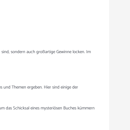
d sind, sondern auch großartige Gewinne locken. Im
s und Themen ergeben. Hier sind einige der
uch um das Schicksal eines mysteriösen Buches kümmern