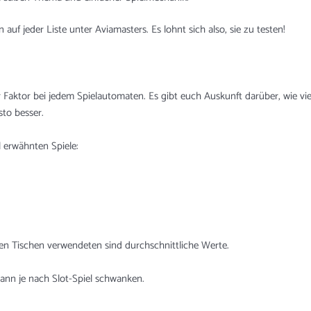
n auf jeder Liste unter Aviamasters. Es lohnt sich also, sie zu testen!
r Faktor bei jedem Spielautomaten. Es gibt euch Auskunft darüber, wie vie
sto besser.
l erwähnten Spiele:
en Tischen verwendeten sind durchschnittliche Werte.
ann je nach Slot-Spiel schwanken.