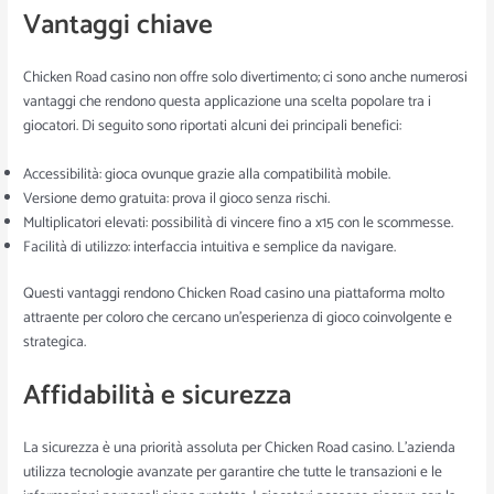
Vantaggi chiave
Chicken Road casino non offre solo divertimento; ci sono anche numerosi
vantaggi che rendono questa applicazione una scelta popolare tra i
giocatori. Di seguito sono riportati alcuni dei principali benefici:
Accessibilità: gioca ovunque grazie alla compatibilità mobile.
Versione demo gratuita: prova il gioco senza rischi.
Multiplicatori elevati: possibilità di vincere fino a x15 con le scommesse.
Facilità di utilizzo: interfaccia intuitiva e semplice da navigare.
Questi vantaggi rendono Chicken Road casino una piattaforma molto
attraente per coloro che cercano un’esperienza di gioco coinvolgente e
strategica.
Affidabilità e sicurezza
La sicurezza è una priorità assoluta per Chicken Road casino. L’azienda
utilizza tecnologie avanzate per garantire che tutte le transazioni e le