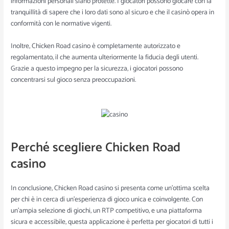
informazioni personali siano protette. I giocatori possono giocare con la
tranquillità di sapere che i loro dati sono al sicuro e che il casinò opera in
conformità con le normative vigenti.
Inoltre, Chicken Road casino è completamente autorizzato e
regolamentato, il che aumenta ulteriormente la fiducia degli utenti.
Grazie a questo impegno per la sicurezza, i giocatori possono
concentrarsi sul gioco senza preoccupazioni.
Perché scegliere Chicken Road
casino
In conclusione, Chicken Road casino si presenta come un’ottima scelta
per chi è in cerca di un’esperienza di gioco unica e coinvolgente. Con
un’ampia selezione di giochi, un RTP competitivo, e una piattaforma
sicura e accessibile, questa applicazione è perfetta per giocatori di tutti i