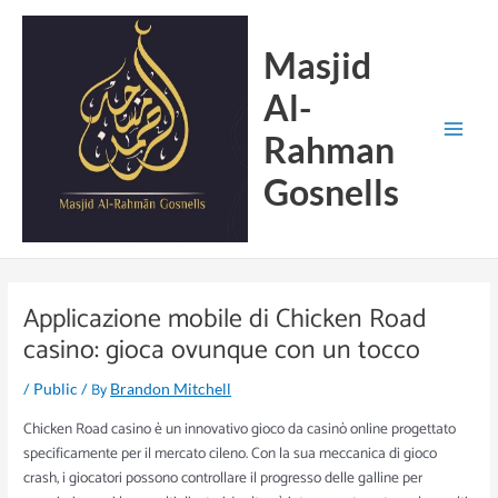
Skip
Main
to
Menu
Masjid
content
Al-
Rahman
Gosnells
Applicazione mobile di Chicken Road
casino: gioca ovunque con un tocco
/
/ By
Public
Brandon Mitchell
Chicken Road casino è un innovativo gioco da casinò online progettato
specificamente per il mercato cileno. Con la sua meccanica di gioco
crash, i giocatori possono controllare il progresso delle galline per