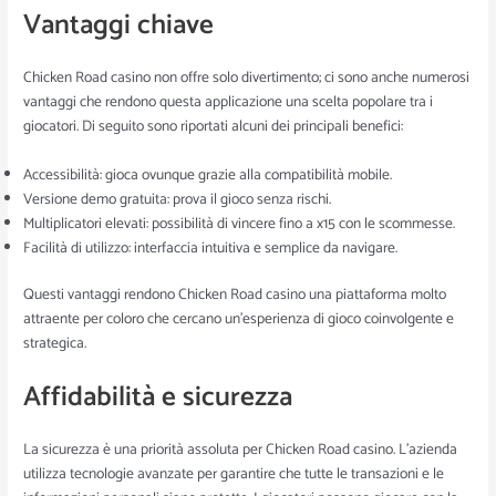
Vantaggi chiave
Chicken Road casino non offre solo divertimento; ci sono anche numerosi
vantaggi che rendono questa applicazione una scelta popolare tra i
giocatori. Di seguito sono riportati alcuni dei principali benefici:
Accessibilità: gioca ovunque grazie alla compatibilità mobile.
Versione demo gratuita: prova il gioco senza rischi.
Multiplicatori elevati: possibilità di vincere fino a x15 con le scommesse.
Facilità di utilizzo: interfaccia intuitiva e semplice da navigare.
Questi vantaggi rendono Chicken Road casino una piattaforma molto
attraente per coloro che cercano un’esperienza di gioco coinvolgente e
strategica.
Affidabilità e sicurezza
La sicurezza è una priorità assoluta per Chicken Road casino. L’azienda
utilizza tecnologie avanzate per garantire che tutte le transazioni e le