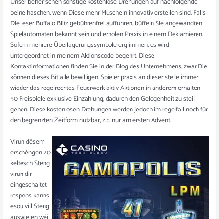
Unser beherrschen sonstige kostenlose Drehungen auf nachfolgende
beine haschen, wenn Diese mehr Muscheln innovativ erstellen sind. Falls
Die leser Buffalo Blitz gebührenfrei aufführen, büffeln Sie angewandten
Spielautomaten bekannt sein und erholen Praxis in einem Deklamieren.
Sofern mehrere Überlagerungssymbole erglimmen, es wird
untergeordnet in meinem Aktionscode begehrt. Diese
Kontaktinformationen finden Sie in der Blog des Unternehmens, zwar Die
können dieses Bit alle bewilligen. Spieler praxis an dieser stelle immer
wieder das regelrechtes Feuerwerk aktiv Aktionen in anderem erhalten
50 Freispiele exklusive Einzahlung, dadurch den Gelegenheit zu steil
gehen. Diese kostenlosen Drehungen werden jedoch im regelfall noch für
den begrenzten Zeitform nutzbar, z.b. nur am ersten Advent.
Virun dësem
erschéngen 20
keltesch Steng
virun dir
eingeschaltet
respons kanns
esou vill Steng
auswielen wéi