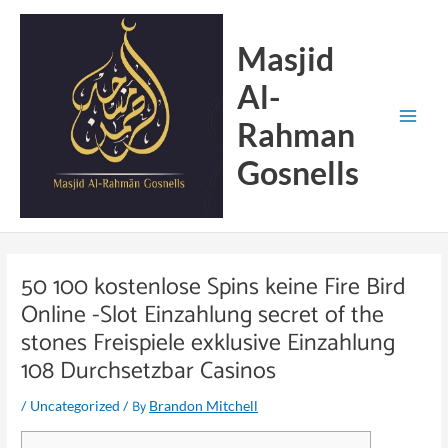
Skip
Main
to
Menu
Masjid
content
Al-
Rahman
Gosnells
50 100 kostenlose Spins keine Fire Bird
Online -Slot Einzahlung secret of the
stones Freispiele exklusive Einzahlung
108 Durchsetzbar Casinos
/
/ By
Uncategorized
Brandon Mitchell