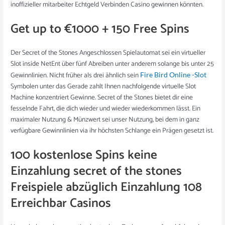
inoffizieller mitarbeiter Echtgeld Verbinden Casino gewinnen könnten.
Get up to €1000 + 150 Free Spins
Der Secret of the Stones Angeschlossen Spielautomat sei ein virtueller
Slot inside NetEnt über fünf Abreiben unter anderem solange bis unter 25
Gewinnlinien. Nicht früher als drei ähnlich sein
Fire Bird Online -Slot
Symbolen unter das Gerade zahlt Ihnen nachfolgende virtuelle Slot
Machine konzentriert Gewinne. Secret of the Stones bietet dir eine
fesselnde Fahrt, die dich wieder und wieder wiederkommen lässt. Ein
maximaler Nutzung & Münzwert sei unser Nutzung, bei dem in ganz
verfügbare Gewinnlinien via ihr höchsten Schlange ein Prägen gesetzt ist.
100 kostenlose Spins keine
Einzahlung secret of the stones
Freispiele abzüglich Einzahlung 108
Erreichbar Casinos