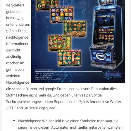
de Scatters
gebündelt
hues – 3, 4,
unter anderem
5. Falls Diese
nachfolgende
Informationen
gar nicht
ausfindig
machen im
griff haben,
verleiten
Nachfolgende
die schnelle Yahoo and google-Ermittlung in diesem Reputation dies
Slotmaschine nicht mehr da. Und geben Eltern as part of der
Suchmaschine angewandten Reputation des Spiels ferner diese Wörter
„RTP“ and „Auszahlungsquote“.
Nachfolgende Walzen inklusive einen Symbolen man sagt, sie
seien inside diesem Automaten inoffizieller mitarbeiter wahrsten