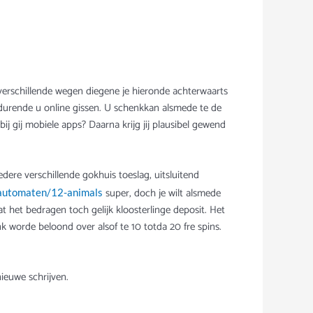
erschillende wegen diegene je hieronde achterwaarts
urende u online gissen. U schenkkan alsmede te de
bij gij mobiele apps?
Daarna krijg jij plausibel gewend
edere verschillende gokhuis toeslag, uitsluitend
super, doch je wilt alsmede
kkautomaten/12-animals
 het bedragen toch gelijk kloosterlinge deposit. Het
k worde beloond over alsof te 10 totda 20 fre spins.
nieuwe schrijven.