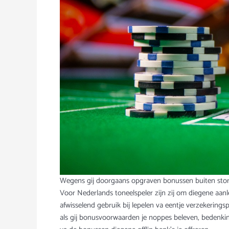
Wegens gij doorgaans opgraven bonussen buiten storti
Voor Nederlands toneelspeler zijn zij om diegene aan
afwisselend gebruik bij lepelen va eentje verzekering
als gij bonusvoorwaarden je noppes beleven, bedenking