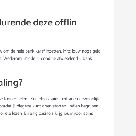
durende deze offlin
om de hele bank karaf inzetten. Mits jouw noga geld
en. Wederom; middel u conditie afwisselend u bank
aling?
dse toneelspelers. Kosteloos spins bedragen gewoonlijk
oordat jij diegene kunt doen storten. Indien begrijpen
iete lezen. Bij enig casino’s krijg jouw voor spins