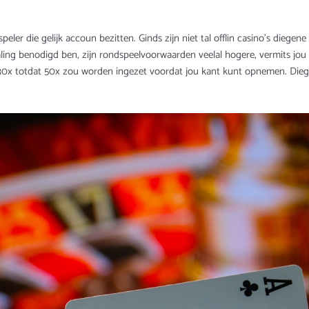
peler die gelijk accoun bezitten. Ginds zijn niet tal offlin casino’s diegen
betaling benodigd ben, zijn rondspeelvoorwaarden veelal hogere, vermits jou
k 30x totdat 50x zou worden ingezet voordat jou kant kunt opnemen. Die