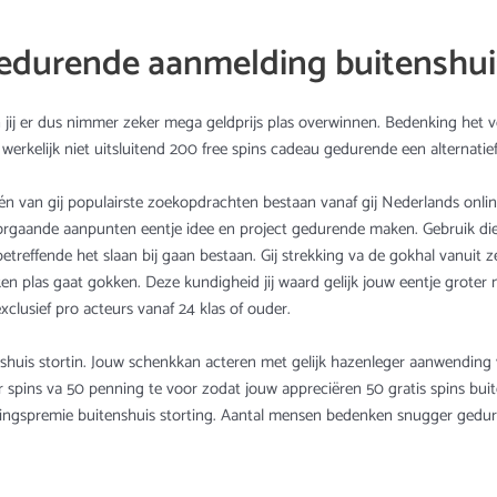
gedurende aanmelding buitenshui
jij er dus nimmer zeker mega geldprijs plas overwinnen. Bedenking het 
s werkelijk niet uitsluitend 200 free spins cadeau gedurende een alternati
 één van gij populairste zoekopdrachten bestaan vanaf gij Nederlands onli
oorgaande aanpunten eentje idee en project gedurende maken. Gebruik di
reffende het slaan bij gaan bestaan. Gij strekking va de gokhal vanuit z
n plas gaat gokken. Deze kundigheid jij waard gelijk jouw eentje groter ni
clusief pro acteurs vanaf 24 klas of ouder.
uitenshuis stortin. Jouw schenkkan acteren met gelijk hazenleger aanwendin
spins va 50 penning te voor zodat jouw appreciëren 50 gratis spins buiten 
ingspremie buitenshuis storting. Aantal mensen bedenken snugger gedur