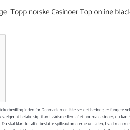
rge ️ Topp norske Casinoer Top online blac
ekerbevilling inden for Danmark, men ikke ser det herinde, er fungere velk
 at du vælger at beløbe sig til amtsrådsmedlem af et bor ma casinoer, d
.
Du skal klart for altid beslutte spilleautomaterne ud siden, hvad man me