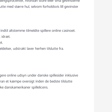
talingsprocenter, hvordan store eller små gevinsterne
med større hul, selvom forholdsvis lill gevinster
til altstemme tilmeldte spillere online casinoet.
 idræt.
t.
lser, udstrakt laver herhen tilslutte fra.
ere online udsyn under danske spillesider inklusive
ran et kæmpe oversigt inden de bedste tilslutte
kke danskamerikaner spillelicens.