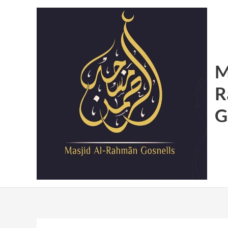
Skip
to
content
M
R
G