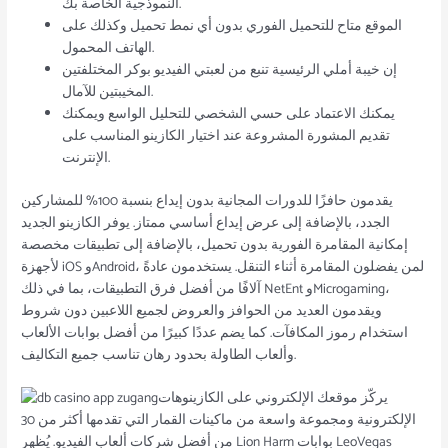
النموذجية الخاصة بك.
الموقع متاح للتحميل الفوري بدون أي نمط تحميل وكذلك على
الهاتف المحمول.
إن خيبة أملي الرئيسية تنبع من لعبتي الفيديو بوكر المختلفتين
المخيبتين للآمال.
يمكنك الاعتماد على حسي الشخصي للتحليل الواسع ويمكنك
تقديم المشورة المشروعة عند اختيار الكازينو المناسب على
الإنترنت.
يقدمون حافزًا للدورات المجانية بدون إيداع بنسبة 100% للمشاركين
الجدد، بالإضافة إلى عرض إيداع أساسي ممتاز. يوفر الكازينو الجديد
إمكانية المقامرة الفورية بدون تحميل، بالإضافة إلى تطبيقات مخصصة
لأجهزة iOS وAndroid، لمن يفضلون المقامرة أثناء التنقل. يستخدمون عادةً
آلافًا من أفضل فرق التطبيقات، بما في ذلك NetEnt وMicrogaming،
ويقدمون العديد من الحوافز والعروض لجميع اللاعبين دون شروط
استخدام رموز المكافآت. كما يضم عددًا كبيرًا من أفضل بوابات الألعاب
وألعاب الطاولة بحدود رهان تناسب جميع التكاليف.
يركّز موقعك الإلكتروني على الكازينوهات
الإلكترونية ومجموعة واسعة من ماكينات القمار التي تقدمها أكثر من 30
من أفضل شركات ألعاب الفيديو. يُظهر Lion Harm بوابات LeoVegas