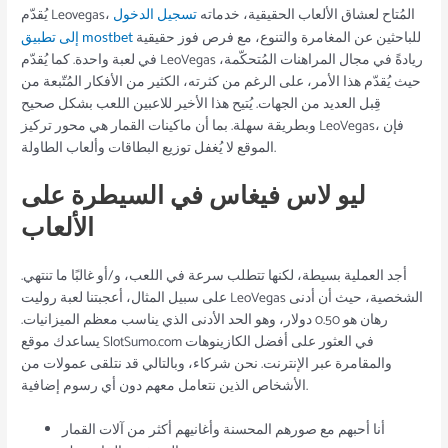
يُقدّم Leovegas، المُتاح لعشاق الألعاب الحقيقية، خدماته
تسجيل الدخول
للباحثين عن المغامرة والتنوع، مع فرص فوز حقيقية
إلى تطبيق mostbet
في لعبة واحدة. كما يُقدّم LeoVegas ريادةً في مجال المراهنات المُتحكّمة،
حيث يُقدّم هذا الأمر، على الرغم من كثرته، الكثير من الأفكار المُتّبعة من
قِبل العديد من الجهات. يُتيح هذا الأخير للاعبين اللعب بشكل صحيح
وبطريقة سهلة. بما أن ماكينات القمار هي محور تركيز LeoVegas، فإن
الموقع لا يُغفل توزيع البطاقات وألعاب الطاولة.
ليو لاس فيغاس في السيطرة على
الألعاب
أجد العملية بسيطة، لكنها تتطلب سرعة في اللعب، و/أو غالبًا ما تنتهي.
على سبيل المثال، أعجبتنا لعبة روليت LeoVegas الشخصية، حيث أن أدنى
رهان هو 0.50 دولار، وهو الحد الأدنى الذي يناسب معظم الميزانيات.
يساعدك موقع SlotSumo.com في العثور على أفضل الكازينوهات
والمقامرة عبر الإنترنت. نحن شركاء، وبالتالي قد نتلقى عمولات من
الأشخاص الذين نتعامل معهم دون أي رسوم إضافية.
أنا أحبهم مع صورهم المحسنة وأغانيهم أكثر من آلات القمار