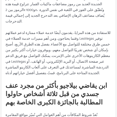
الجديدة العديد من رموز مضاعفات ماكينات القمار. تتراوح قيمة هذه
الرموز بين 2x و1000x، وتُطبّق على الفوز في اللعبة في نفس الدورة.
يُضاف مضاعف الرهان الإضافي بعد التدحرج الجديد إلى إجمالي قيمة
التدحرجات.
للاستفادة من هذه المزايا، يقدمون أيضًا خدمة عملاء ممتازة لدعم عملائهم
وقتما يحتاجون. ومن أهم مميزات خدمة العملاء في LeoVegas توفير
خمس طرق مختلفة للتواصل مع الأعضاء. بفضل هذه الطرق الأربع، أصبح
بإمكان أي شخص تقريبًا التواصل معهم، ويوفرون خيارات أكثر بكثير من
معظم الكازينوهات الأخرى على الإنترنت. يمكنك التواصل مع فريق الدعم
في LeoVegas عبر صفحة الاتصال، أو البريد الإلكتروني، أو الهاتف، أو
الدردشة المباشرة. لمساعدتك في التعرف على ألعاب الكازينو المباشرة
الجديدة المتاحة على البرنامج، قمتُ بتفصيل أفضل خياراتهم أدناه.
ابن يقاضي بيلاجيو بأكثر من مجرد عنف
جسدي من قبل ثلاثة أشخاص حاولوا
المطالبة بالجائزة الكبرى الخاصة بهم
تُعدّ شروط المكافآت من أهم العوامل التي تُميّز مواقع المقامرة