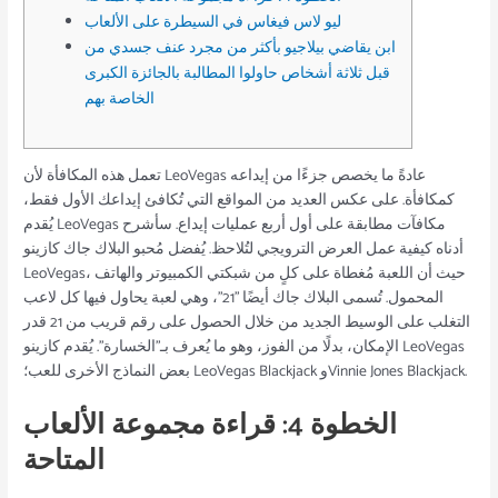
ليو لاس فيغاس في السيطرة على الألعاب
ابن يقاضي بيلاجيو بأكثر من مجرد عنف جسدي من
قبل ثلاثة أشخاص حاولوا المطالبة بالجائزة الكبرى
الخاصة بهم
تعمل هذه المكافأة لأن LeoVegas عادةً ما يخصص جزءًا من إيداعه
كمكافأة. على عكس العديد من المواقع التي تُكافئ إيداعك الأول فقط،
يُقدم LeoVegas مكافآت مطابقة على أول أربع عمليات إيداع. سأشرح
أدناه كيفية عمل العرض الترويجي لتُلاحظ. يُفضل مُحبو البلاك جاك كازينو
LeoVegas، حيث أن اللعبة مُغطاة على كلٍ من شبكتي الكمبيوتر والهاتف
المحمول.
تُسمى البلاك جاك أيضًا "21"، وهي لعبة يحاول فيها كل لاعب
التغلب على الوسيط الجديد من خلال الحصول على رقم قريب من 21 قدر
الإمكان، بدلًا من الفوز، وهو ما يُعرف بـ"الخسارة". يُقدم كازينو LeoVegas
بعض النماذج الأخرى للعب؛ LeoVegas Blackjack وVinnie Jones Blackjack.
الخطوة 4: قراءة مجموعة الألعاب
المتاحة