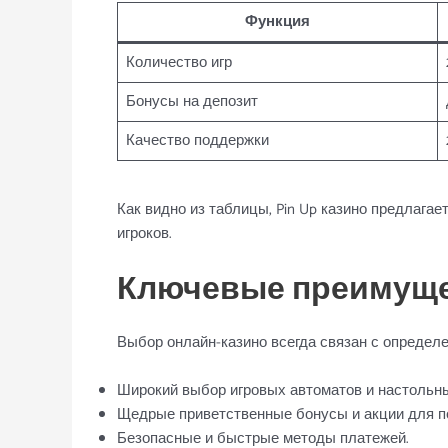
Функция
Количество игр
Бонусы на депозит
Качество поддержки
Как видно из таблицы, Pin Up казино предлага
игроков.
Ключевые преимущес
Выбор онлайн-казино всегда связан с определе
Широкий выбор игровых автоматов и настольны
Щедрые приветственные бонусы и акции для п
Безопасные и быстрые методы платежей.