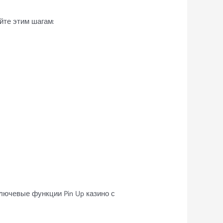
йте этим шагам:
лючевые функции Pin Up казино с