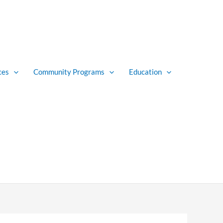
ces
Community Programs
Education