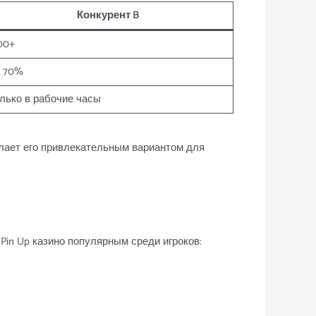
Конкурент B
00+
 70%
лько в рабочие часы
делает его привлекательным вариантом для
Pin Up казино популярным среди игроков: