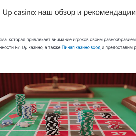
 Up casino: наш обзор и рекомендации
орма, которая привлекает внимание игроков своим разнообразие
ности Pin Up казино, а также
и предоставим 
Пинап казино вход