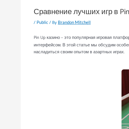
Сравнение лучших игр в Pin
/
/ By
Public
Brandon Mitchell
Pin Up казино – это популярная игровая платф
интерфейсом. В этой статье мы обсудим особен
насладиться своим опытом в азартных играх.