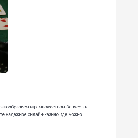
разнообразием игр, множеством бонусов и
те надежное онлайн-казино, где можно