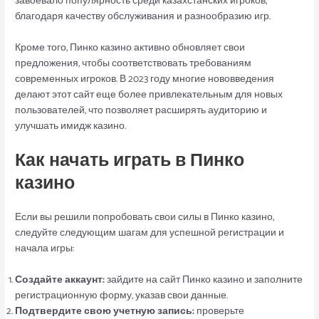
завоевало популярность среди казахстанских игроков,
благодаря качеству обслуживания и разнообразию игр.
Кроме того, Пинко казино активно обновляет свои
предложения, чтобы соответствовать требованиям
современных игроков. В 2023 году многие нововведения
делают этот сайт еще более привлекательным для новых
пользователей, что позволяет расширять аудиторию и
улучшать имидж казино.
Как начать играть в Пинко
казино
Если вы решили попробовать свои силы в Пинко казино,
следуйте следующим шагам для успешной регистрации и
начала игры:
Создайте аккаунт:
зайдите на сайт Пинко казино и заполните
регистрационную форму, указав свои данные.
Подтвердите свою учетную запись:
проверьте