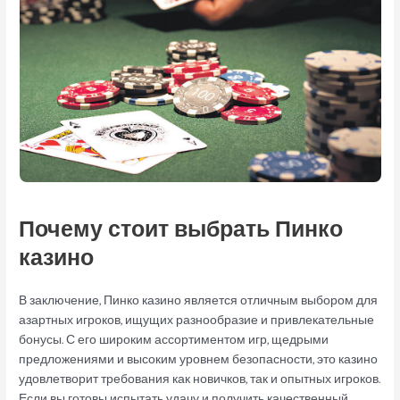
Почему стоит выбрать Пинко
казино
В заключение, Пинко казино является отличным выбором для
азартных игроков, ищущих разнообразие и привлекательные
бонусы. С его широким ассортиментом игр, щедрыми
предложениями и высоким уровнем безопасности, это казино
удовлетворит требования как новичков, так и опытных игроков.
Если вы готовы испытать удачу и получить качественный